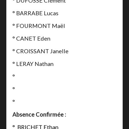
° DUFOSSE Clément
° BARRABE Lucas
° FOURMONT Maël
° CANET Eden
° CROISSANT Janelle
° LERAY Nathan
°
°
°
Absence Confirmée :
° BRICHET Ethan