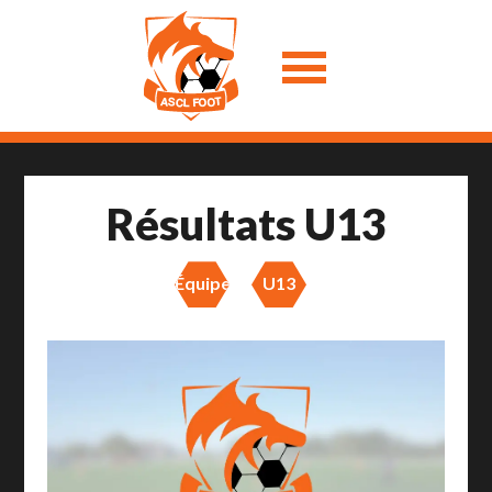
Résultats U13
Équipes
U13