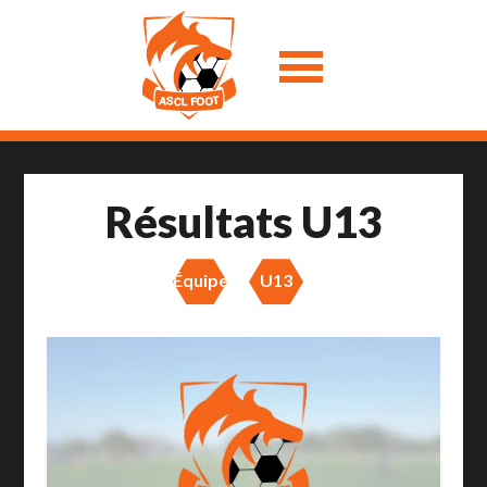
Résultats U13
Équipes
U13